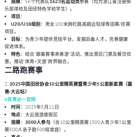
规模
：56个代表队
1623名运动员
参赛（均为浙江省注册俱
乐部体校及田径特色学校学生）。
项目
：
U20/U18组别
：男女100米跨栏跳高跳远铅球等田赛/径赛
项目。
目标
：为青少年提供竞技平台，发掘后备人才，完善健康
促进体系。
特色
：结合“跟着赛事来善游”活动，推出景区门票及餐饮优
惠，推动“体育+文旅”跨界融合。
二路跑赛事
2.
2025中国田径协会10公里精英赛暨青少年5公里新星赛（嘉
善·大云站）
b体育必一官网
时间
：2025年5月11日
地点
：大云旅游度假区
规模
：
3000人参与
（含10公里精英赛1500人青少年5公里
赛500人亲子跑500组家庭）。
亮点