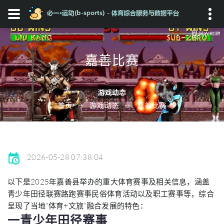
Search...
嘉善比赛
首页
游戏动态
嘉善比赛
2026-05-28 07:38:04
以下是2025年嘉善县举办的重大体育赛事及相关信息，涵盖
青少年田径联赛路跑赛事民俗体育活动以及职工赛事等，综合
呈现了当地“体育+文旅”融合发展的特色：
一青少年田径赛事